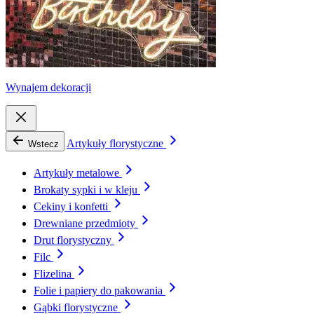
Wynajem dekoracji
Artykuły florystyczne
Wstecz
Artykuły metalowe
Brokaty sypki i w kleju
Cekiny i konfetti
Drewniane przedmioty
Drut florystyczny
Filc
Flizelina
Folie i papiery do pakowania
Gąbki florystyczne