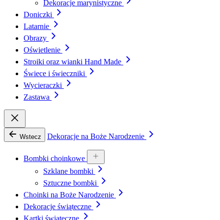
Dekoracje marynistyczne
Doniczki
Latarnie
Obrazy
Oświetlenie
Stroiki oraz wianki Hand Made
Świece i świeczniki
Wycieraczki
Zastawa
Dekoracje na Boże Narodzenie
Wstecz
Bombki choinkowe
Szklane bombki
Sztuczne bombki
Choinki na Boże Narodzenie
Dekoracje świąteczne
Kartki świąteczne