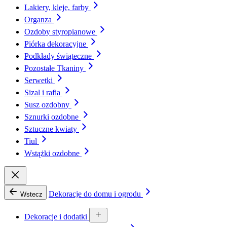
Lakiery, kleje, farby
Organza
Ozdoby styropianowe
Piórka dekoracyjne
Podkłady świąteczne
Pozostałe Tkaniny
Serwetki
Sizal i rafia
Susz ozdobny
Sznurki ozdobne
Sztuczne kwiaty
Tiul
Wstążki ozdobne
Dekoracje do domu i ogrodu
Wstecz
Dekoracje i dodatki