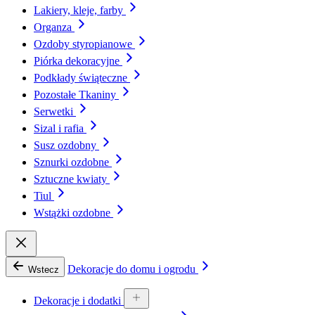
Lakiery, kleje, farby
Organza
Ozdoby styropianowe
Piórka dekoracyjne
Podkłady świąteczne
Pozostałe Tkaniny
Serwetki
Sizal i rafia
Susz ozdobny
Sznurki ozdobne
Sztuczne kwiaty
Tiul
Wstążki ozdobne
Dekoracje do domu i ogrodu
Wstecz
Dekoracje i dodatki