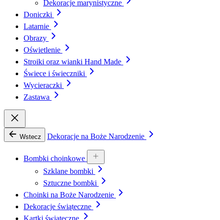
Dekoracje marynistyczne
Doniczki
Latarnie
Obrazy
Oświetlenie
Stroiki oraz wianki Hand Made
Świece i świeczniki
Wycieraczki
Zastawa
Dekoracje na Boże Narodzenie
Wstecz
Bombki choinkowe
Szklane bombki
Sztuczne bombki
Choinki na Boże Narodzenie
Dekoracje świąteczne
Kartki świąteczne