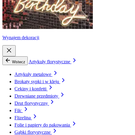
Wynajem dekoracji
Artykuły florystyczne
Wstecz
Artykuły metalowe
Brokaty sypki i w kleju
Cekiny i konfetti
Drewniane przedmioty
Drut florystyczny
Filc
Flizelina
Folie i papiery do pakowania
Gąbki florystyczne