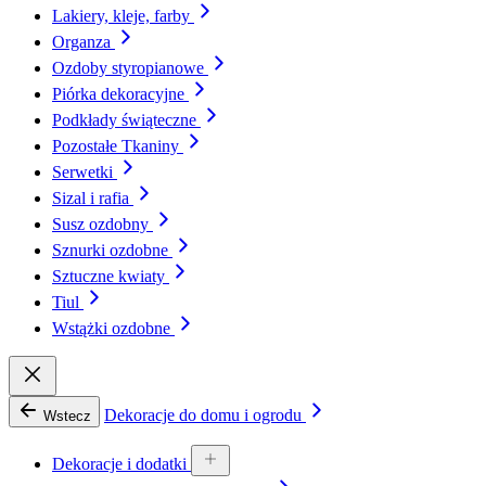
Lakiery, kleje, farby
Organza
Ozdoby styropianowe
Piórka dekoracyjne
Podkłady świąteczne
Pozostałe Tkaniny
Serwetki
Sizal i rafia
Susz ozdobny
Sznurki ozdobne
Sztuczne kwiaty
Tiul
Wstążki ozdobne
Dekoracje do domu i ogrodu
Wstecz
Dekoracje i dodatki