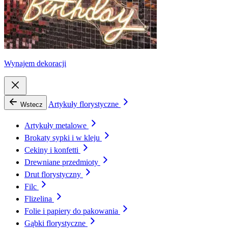
Wynajem dekoracji
Artykuły florystyczne
Wstecz
Artykuły metalowe
Brokaty sypki i w kleju
Cekiny i konfetti
Drewniane przedmioty
Drut florystyczny
Filc
Flizelina
Folie i papiery do pakowania
Gąbki florystyczne