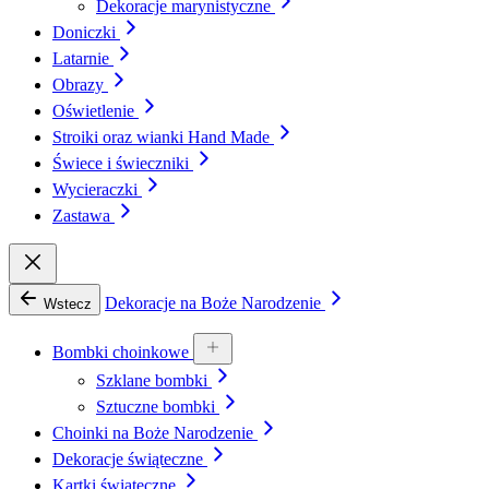
Dekoracje marynistyczne
Doniczki
Latarnie
Obrazy
Oświetlenie
Stroiki oraz wianki Hand Made
Świece i świeczniki
Wycieraczki
Zastawa
Dekoracje na Boże Narodzenie
Wstecz
Bombki choinkowe
Szklane bombki
Sztuczne bombki
Choinki na Boże Narodzenie
Dekoracje świąteczne
Kartki świąteczne