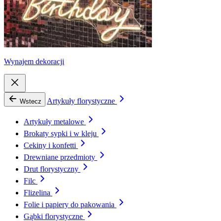
Wynajem dekoracji
Artykuły florystyczne
Wstecz
Artykuły metalowe
Brokaty sypki i w kleju
Cekiny i konfetti
Drewniane przedmioty
Drut florystyczny
Filc
Flizelina
Folie i papiery do pakowania
Gąbki florystyczne