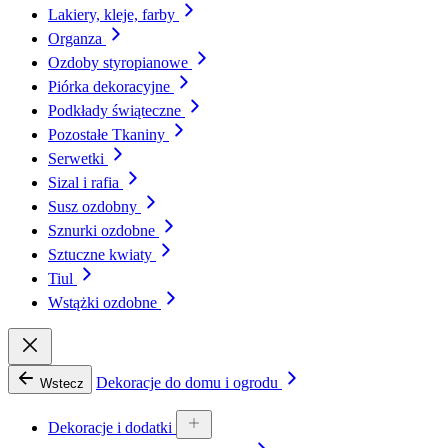
Lakiery, kleje, farby
Organza
Ozdoby styropianowe
Piórka dekoracyjne
Podkłady świąteczne
Pozostałe Tkaniny
Serwetki
Sizal i rafia
Susz ozdobny
Sznurki ozdobne
Sztuczne kwiaty
Tiul
Wstążki ozdobne
Dekoracje do domu i ogrodu
Wstecz
Dekoracje i dodatki