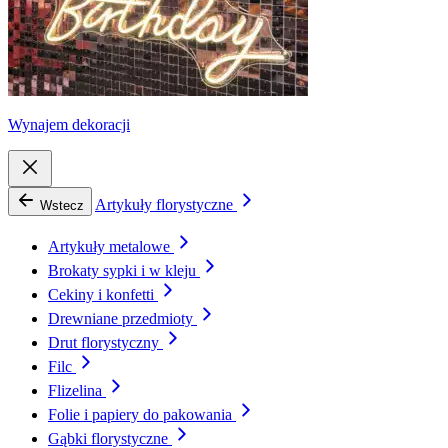
Wynajem dekoracji
Artykuły florystyczne
Wstecz
Artykuły metalowe
Brokaty sypki i w kleju
Cekiny i konfetti
Drewniane przedmioty
Drut florystyczny
Filc
Flizelina
Folie i papiery do pakowania
Gąbki florystyczne