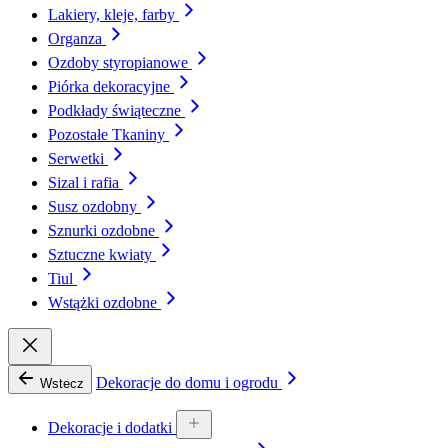
Lakiery, kleje, farby
Organza
Ozdoby styropianowe
Piórka dekoracyjne
Podkłady świąteczne
Pozostałe Tkaniny
Serwetki
Sizal i rafia
Susz ozdobny
Sznurki ozdobne
Sztuczne kwiaty
Tiul
Wstążki ozdobne
Dekoracje do domu i ogrodu
Wstecz
Dekoracje i dodatki