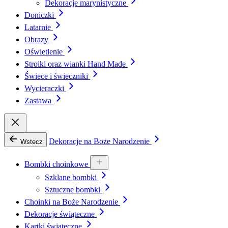
Dekoracje marynistyczne
Doniczki
Latarnie
Obrazy
Oświetlenie
Stroiki oraz wianki Hand Made
Świece i świeczniki
Wycieraczki
Zastawa
Dekoracje na Boże Narodzenie
Wstecz
Bombki choinkowe
Szklane bombki
Sztuczne bombki
Choinki na Boże Narodzenie
Dekoracje świąteczne
Kartki świąteczne