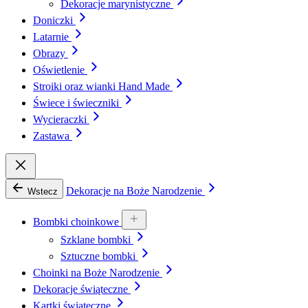
Dekoracje marynistyczne
Doniczki
Latarnie
Obrazy
Oświetlenie
Stroiki oraz wianki Hand Made
Świece i świeczniki
Wycieraczki
Zastawa
Dekoracje na Boże Narodzenie
Wstecz
Bombki choinkowe
Szklane bombki
Sztuczne bombki
Choinki na Boże Narodzenie
Dekoracje świąteczne
Kartki świąteczne