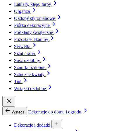
Lakiery, kleje, farby
Organza
Ozdoby styropianowe
Piórka dekoracyjne
Podkłady świąteczne
Pozostałe Tkaniny
Serwetki
Sizal i rafia
Susz ozdobny
Sznurki ozdobne
Sztuczne kwiaty
Tiul
Wstążki ozdobne
Dekoracje do domu i ogrodu
Wstecz
Dekoracje i dodatki