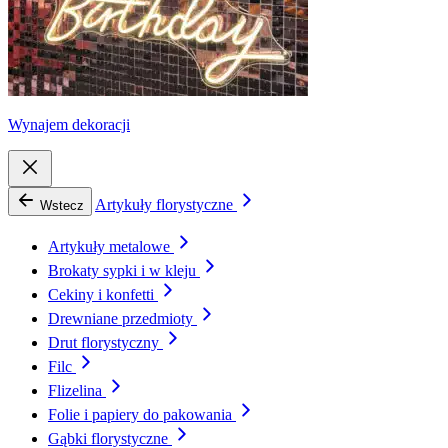
Wynajem dekoracji
Artykuły florystyczne
Wstecz
Artykuły metalowe
Brokaty sypki i w kleju
Cekiny i konfetti
Drewniane przedmioty
Drut florystyczny
Filc
Flizelina
Folie i papiery do pakowania
Gąbki florystyczne