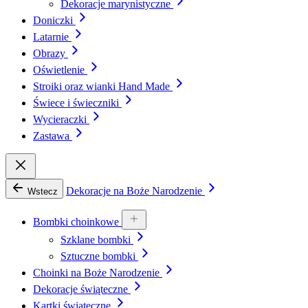
Dekoracje marynistyczne
Doniczki
Latarnie
Obrazy
Oświetlenie
Stroiki oraz wianki Hand Made
Świece i świeczniki
Wycieraczki
Zastawa
Dekoracje na Boże Narodzenie
Wstecz
Bombki choinkowe
Szklane bombki
Sztuczne bombki
Choinki na Boże Narodzenie
Dekoracje świąteczne
Kartki świąteczne