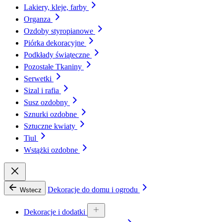
Lakiery, kleje, farby
Organza
Ozdoby styropianowe
Piórka dekoracyjne
Podkłady świąteczne
Pozostałe Tkaniny
Serwetki
Sizal i rafia
Susz ozdobny
Sznurki ozdobne
Sztuczne kwiaty
Tiul
Wstążki ozdobne
Dekoracje do domu i ogrodu
Wstecz
Dekoracje i dodatki