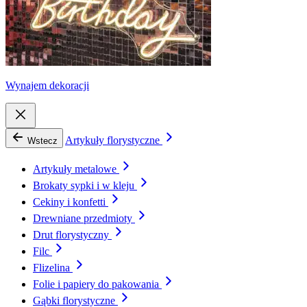
Wynajem dekoracji
Artykuły florystyczne
Wstecz
Artykuły metalowe
Brokaty sypki i w kleju
Cekiny i konfetti
Drewniane przedmioty
Drut florystyczny
Filc
Flizelina
Folie i papiery do pakowania
Gąbki florystyczne