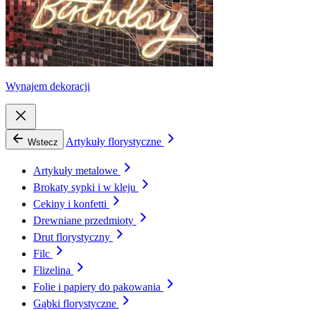
Wynajem dekoracji
Artykuły florystyczne
Wstecz
Artykuły metalowe
Brokaty sypki i w kleju
Cekiny i konfetti
Drewniane przedmioty
Drut florystyczny
Filc
Flizelina
Folie i papiery do pakowania
Gąbki florystyczne