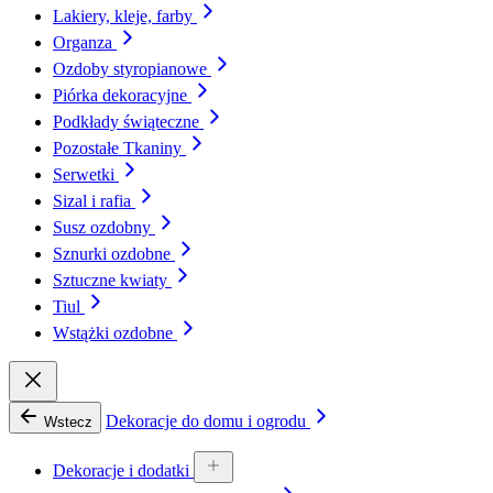
Lakiery, kleje, farby
Organza
Ozdoby styropianowe
Piórka dekoracyjne
Podkłady świąteczne
Pozostałe Tkaniny
Serwetki
Sizal i rafia
Susz ozdobny
Sznurki ozdobne
Sztuczne kwiaty
Tiul
Wstążki ozdobne
Dekoracje do domu i ogrodu
Wstecz
Dekoracje i dodatki