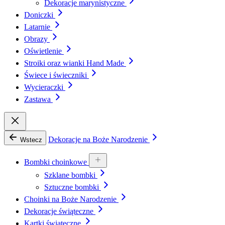
Dekoracje marynistyczne
Doniczki
Latarnie
Obrazy
Oświetlenie
Stroiki oraz wianki Hand Made
Świece i świeczniki
Wycieraczki
Zastawa
Dekoracje na Boże Narodzenie
Wstecz
Bombki choinkowe
Szklane bombki
Sztuczne bombki
Choinki na Boże Narodzenie
Dekoracje świąteczne
Kartki świąteczne