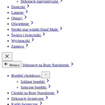
Dekoracje marynistyczne
Doniczki
Latarnie
Obrazy
Oświetlenie
Stroiki oraz wianki Hand Made
Świece i świeczniki
Wycieraczki
Zastawa
Dekoracje na Boże Narodzenie
Wstecz
Bombki choinkowe
Szklane bombki
Sztuczne bombki
Choinki na Boże Narodzenie
Dekoracje świąteczne
Kartki świąteczne