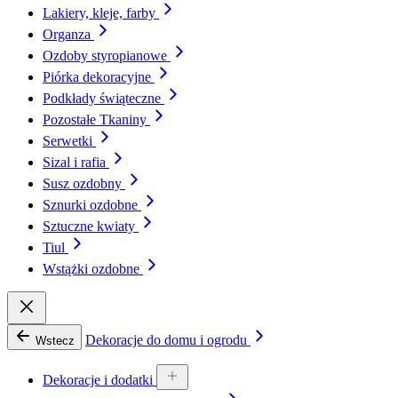
Lakiery, kleje, farby
Organza
Ozdoby styropianowe
Piórka dekoracyjne
Podkłady świąteczne
Pozostałe Tkaniny
Serwetki
Sizal i rafia
Susz ozdobny
Sznurki ozdobne
Sztuczne kwiaty
Tiul
Wstążki ozdobne
Dekoracje do domu i ogrodu
Wstecz
Dekoracje i dodatki