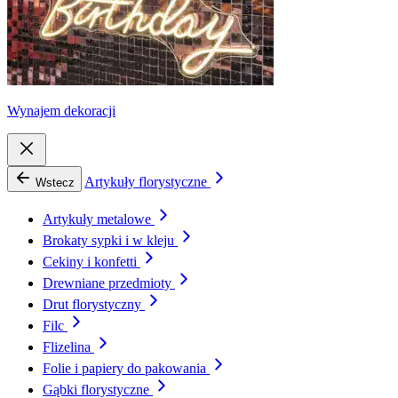
Wynajem dekoracji
Artykuły florystyczne
Wstecz
Artykuły metalowe
Brokaty sypki i w kleju
Cekiny i konfetti
Drewniane przedmioty
Drut florystyczny
Filc
Flizelina
Folie i papiery do pakowania
Gąbki florystyczne