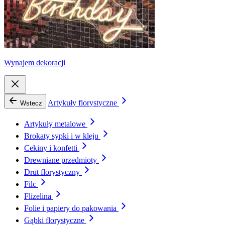
Wynajem dekoracji
Artykuły florystyczne
Wstecz
Artykuły metalowe
Brokaty sypki i w kleju
Cekiny i konfetti
Drewniane przedmioty
Drut florystyczny
Filc
Flizelina
Folie i papiery do pakowania
Gąbki florystyczne