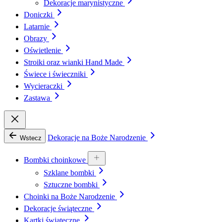
Dekoracje marynistyczne
Doniczki
Latarnie
Obrazy
Oświetlenie
Stroiki oraz wianki Hand Made
Świece i świeczniki
Wycieraczki
Zastawa
Dekoracje na Boże Narodzenie
Wstecz
Bombki choinkowe
Szklane bombki
Sztuczne bombki
Choinki na Boże Narodzenie
Dekoracje świąteczne
Kartki świąteczne