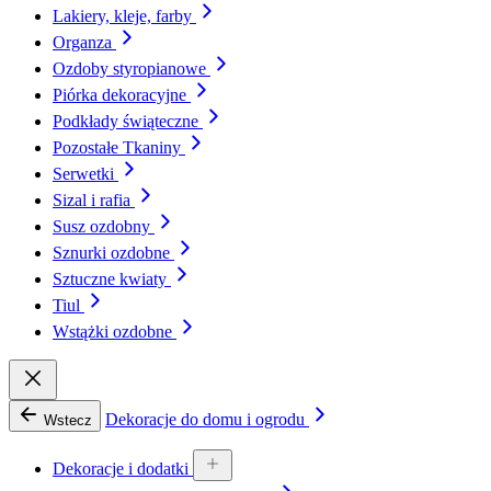
Lakiery, kleje, farby
Organza
Ozdoby styropianowe
Piórka dekoracyjne
Podkłady świąteczne
Pozostałe Tkaniny
Serwetki
Sizal i rafia
Susz ozdobny
Sznurki ozdobne
Sztuczne kwiaty
Tiul
Wstążki ozdobne
Dekoracje do domu i ogrodu
Wstecz
Dekoracje i dodatki