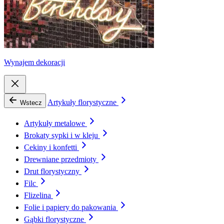
Wynajem dekoracji
Artykuły florystyczne
Wstecz
Artykuły metalowe
Brokaty sypki i w kleju
Cekiny i konfetti
Drewniane przedmioty
Drut florystyczny
Filc
Flizelina
Folie i papiery do pakowania
Gąbki florystyczne