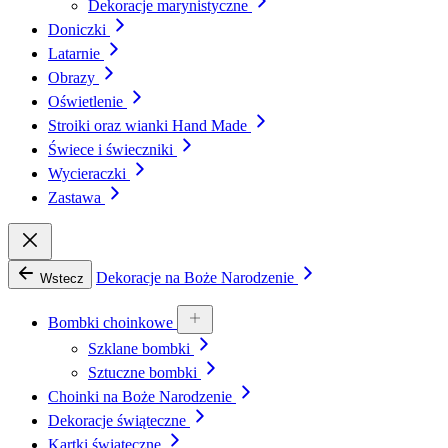
Dekoracje marynistyczne
Doniczki
Latarnie
Obrazy
Oświetlenie
Stroiki oraz wianki Hand Made
Świece i świeczniki
Wycieraczki
Zastawa
Dekoracje na Boże Narodzenie
Wstecz
Bombki choinkowe
Szklane bombki
Sztuczne bombki
Choinki na Boże Narodzenie
Dekoracje świąteczne
Kartki świąteczne