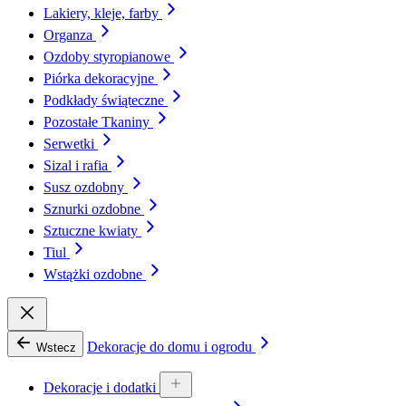
Lakiery, kleje, farby
Organza
Ozdoby styropianowe
Piórka dekoracyjne
Podkłady świąteczne
Pozostałe Tkaniny
Serwetki
Sizal i rafia
Susz ozdobny
Sznurki ozdobne
Sztuczne kwiaty
Tiul
Wstążki ozdobne
Dekoracje do domu i ogrodu
Wstecz
Dekoracje i dodatki