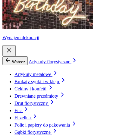
Wynajem dekoracji
Artykuły florystyczne
Wstecz
Artykuły metalowe
Brokaty sypki i w kleju
Cekiny i konfetti
Drewniane przedmioty
Drut florystyczny
Filc
Flizelina
Folie i papiery do pakowania
Gąbki florystyczne