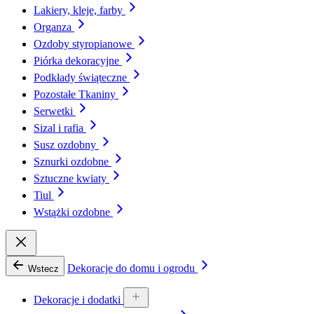
Lakiery, kleje, farby
Organza
Ozdoby styropianowe
Piórka dekoracyjne
Podkłady świąteczne
Pozostałe Tkaniny
Serwetki
Sizal i rafia
Susz ozdobny
Sznurki ozdobne
Sztuczne kwiaty
Tiul
Wstążki ozdobne
Dekoracje do domu i ogrodu
Wstecz
Dekoracje i dodatki