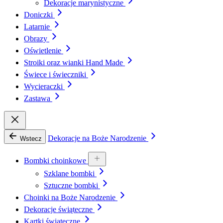
Dekoracje marynistyczne
Doniczki
Latarnie
Obrazy
Oświetlenie
Stroiki oraz wianki Hand Made
Świece i świeczniki
Wycieraczki
Zastawa
Dekoracje na Boże Narodzenie
Wstecz
Bombki choinkowe
Szklane bombki
Sztuczne bombki
Choinki na Boże Narodzenie
Dekoracje świąteczne
Kartki świąteczne