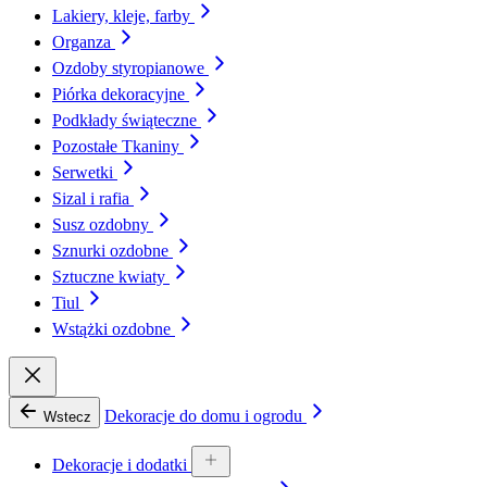
Lakiery, kleje, farby
Organza
Ozdoby styropianowe
Piórka dekoracyjne
Podkłady świąteczne
Pozostałe Tkaniny
Serwetki
Sizal i rafia
Susz ozdobny
Sznurki ozdobne
Sztuczne kwiaty
Tiul
Wstążki ozdobne
Dekoracje do domu i ogrodu
Wstecz
Dekoracje i dodatki