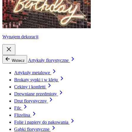
Wynajem dekoracji
Artykuły florystyczne
Wstecz
Artykuły metalowe
Brokaty sypki i w kleju
Cekiny i konfetti
Drewniane przedmioty
Drut florystyczny
Filc
Flizelina
Folie i papiery do pakowania
Gąbki florystyczne