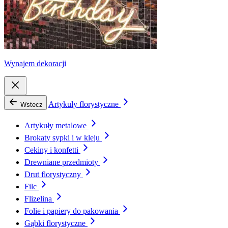
Wynajem dekoracji
Artykuły florystyczne
Wstecz
Artykuły metalowe
Brokaty sypki i w kleju
Cekiny i konfetti
Drewniane przedmioty
Drut florystyczny
Filc
Flizelina
Folie i papiery do pakowania
Gąbki florystyczne