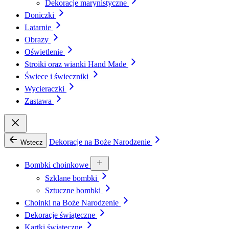
Dekoracje marynistyczne
Doniczki
Latarnie
Obrazy
Oświetlenie
Stroiki oraz wianki Hand Made
Świece i świeczniki
Wycieraczki
Zastawa
Dekoracje na Boże Narodzenie
Wstecz
Bombki choinkowe
Szklane bombki
Sztuczne bombki
Choinki na Boże Narodzenie
Dekoracje świąteczne
Kartki świąteczne