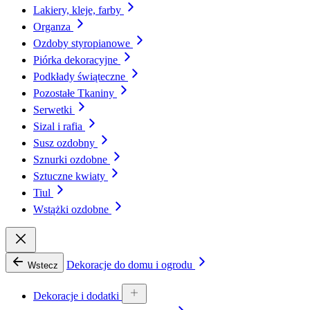
Lakiery, kleje, farby
Organza
Ozdoby styropianowe
Piórka dekoracyjne
Podkłady świąteczne
Pozostałe Tkaniny
Serwetki
Sizal i rafia
Susz ozdobny
Sznurki ozdobne
Sztuczne kwiaty
Tiul
Wstążki ozdobne
Dekoracje do domu i ogrodu
Wstecz
Dekoracje i dodatki