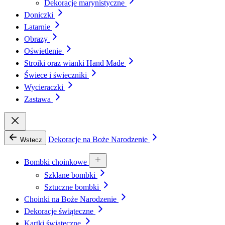
Dekoracje marynistyczne
Doniczki
Latarnie
Obrazy
Oświetlenie
Stroiki oraz wianki Hand Made
Świece i świeczniki
Wycieraczki
Zastawa
Dekoracje na Boże Narodzenie
Wstecz
Bombki choinkowe
Szklane bombki
Sztuczne bombki
Choinki na Boże Narodzenie
Dekoracje świąteczne
Kartki świąteczne