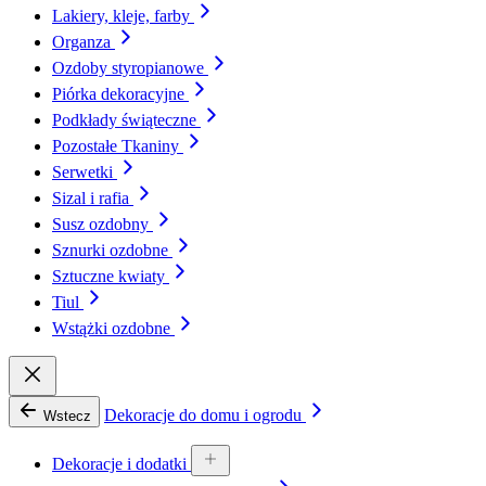
Lakiery, kleje, farby
Organza
Ozdoby styropianowe
Piórka dekoracyjne
Podkłady świąteczne
Pozostałe Tkaniny
Serwetki
Sizal i rafia
Susz ozdobny
Sznurki ozdobne
Sztuczne kwiaty
Tiul
Wstążki ozdobne
Dekoracje do domu i ogrodu
Wstecz
Dekoracje i dodatki