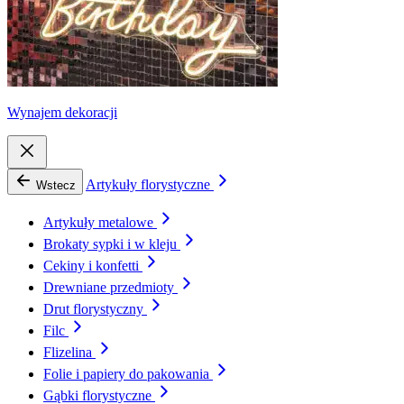
Wynajem dekoracji
Artykuły florystyczne
Wstecz
Artykuły metalowe
Brokaty sypki i w kleju
Cekiny i konfetti
Drewniane przedmioty
Drut florystyczny
Filc
Flizelina
Folie i papiery do pakowania
Gąbki florystyczne