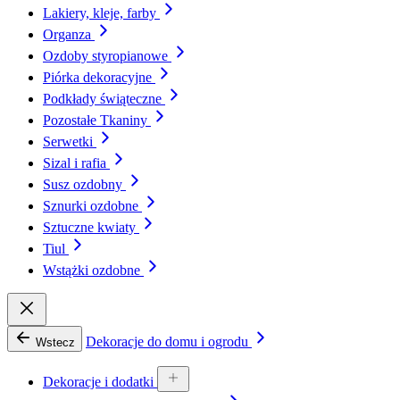
Lakiery, kleje, farby
Organza
Ozdoby styropianowe
Piórka dekoracyjne
Podkłady świąteczne
Pozostałe Tkaniny
Serwetki
Sizal i rafia
Susz ozdobny
Sznurki ozdobne
Sztuczne kwiaty
Tiul
Wstążki ozdobne
Dekoracje do domu i ogrodu
Wstecz
Dekoracje i dodatki