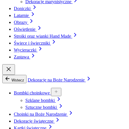
Dekoracje marynistyczne
Doniczki
Latarnie
Obrazy
Oświetlenie
Stroiki oraz wianki Hand Made
Świece i świeczniki
Wycieraczki
Zastawa
Dekoracje na Boże Narodzenie
Wstecz
Bombki choinkowe
Szklane bombki
Sztuczne bombki
Choinki na Boże Narodzenie
Dekoracje świąteczne
Kartki świąteczne