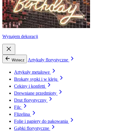
Wynajem dekoracji
Artykuły florystyczne
Wstecz
Artykuły metalowe
Brokaty sypki i w kleju
Cekiny i konfetti
Drewniane przedmioty
Drut florystyczny
Filc
Flizelina
Folie i papiery do pakowania
Gąbki florystyczne