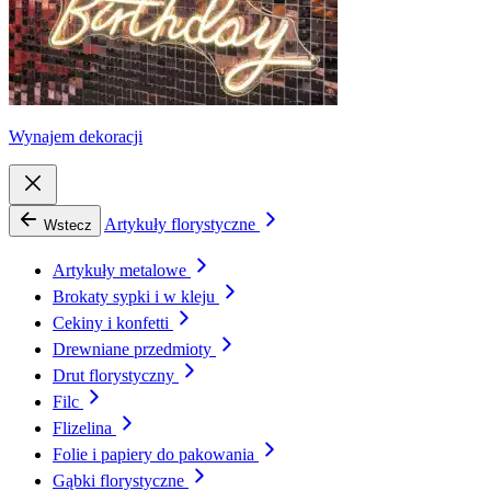
Wynajem dekoracji
Artykuły florystyczne
Wstecz
Artykuły metalowe
Brokaty sypki i w kleju
Cekiny i konfetti
Drewniane przedmioty
Drut florystyczny
Filc
Flizelina
Folie i papiery do pakowania
Gąbki florystyczne