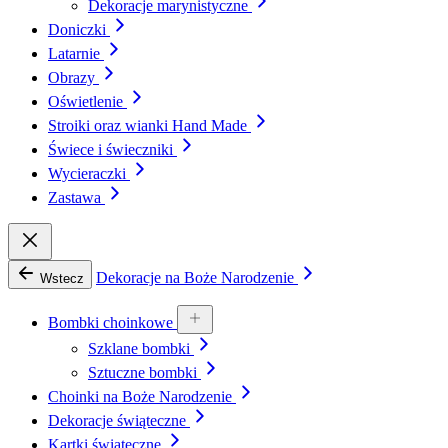
Dekoracje marynistyczne
Doniczki
Latarnie
Obrazy
Oświetlenie
Stroiki oraz wianki Hand Made
Świece i świeczniki
Wycieraczki
Zastawa
Dekoracje na Boże Narodzenie
Wstecz
Bombki choinkowe
Szklane bombki
Sztuczne bombki
Choinki na Boże Narodzenie
Dekoracje świąteczne
Kartki świąteczne