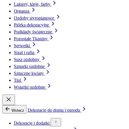
Lakiery, kleje, farby
Organza
Ozdoby styropianowe
Piórka dekoracyjne
Podkłady świąteczne
Pozostałe Tkaniny
Serwetki
Sizal i rafia
Susz ozdobny
Sznurki ozdobne
Sztuczne kwiaty
Tiul
Wstążki ozdobne
Dekoracje do domu i ogrodu
Wstecz
Dekoracje i dodatki