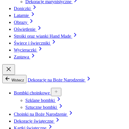
Dekoracje marynistyczne
Doniczki
Latarnie
Obrazy
Oświetlenie
Stroiki oraz wianki Hand Made
Świece i świeczniki
Wycieraczki
Zastawa
Dekoracje na Boże Narodzenie
Wstecz
Bombki choinkowe
Szklane bombki
Sztuczne bombki
Choinki na Boże Narodzenie
Dekoracje świąteczne
Kartki świąteczne