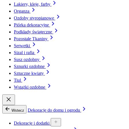
Lakiery, kleje, farby
Organza
Ozdoby styropianowe
Piórka dekoracyjne
Podkłady świąteczne
Pozostałe Tkaniny
Serwetki
Sizal i rafia
Susz ozdobny
Sznurki ozdobne
Sztuczne kwiaty
Tiul
Wstążki ozdobne
Dekoracje do domu i ogrodu
Wstecz
Dekoracje i dodatki