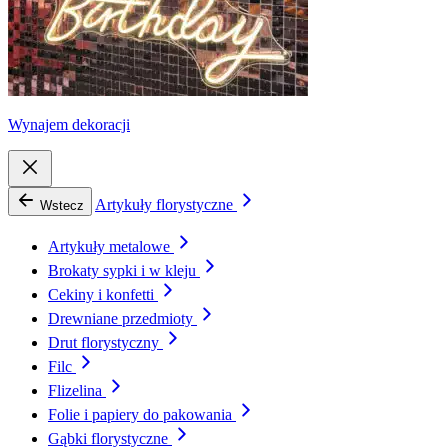
Wynajem dekoracji
Artykuły florystyczne
Wstecz
Artykuły metalowe
Brokaty sypki i w kleju
Cekiny i konfetti
Drewniane przedmioty
Drut florystyczny
Filc
Flizelina
Folie i papiery do pakowania
Gąbki florystyczne