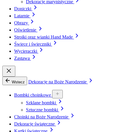
Dekoracje marynistyczne
Doniczki
Latarnie
Obrazy
Oświetlenie
Stroiki oraz wianki Hand Made
Świece i świeczniki
Wycieraczki
Zastawa
Dekoracje na Boże Narodzenie
Wstecz
Bombki choinkowe
Szklane bombki
Sztuczne bombki
Choinki na Boże Narodzenie
Dekoracje świąteczne
Kartki świąteczne