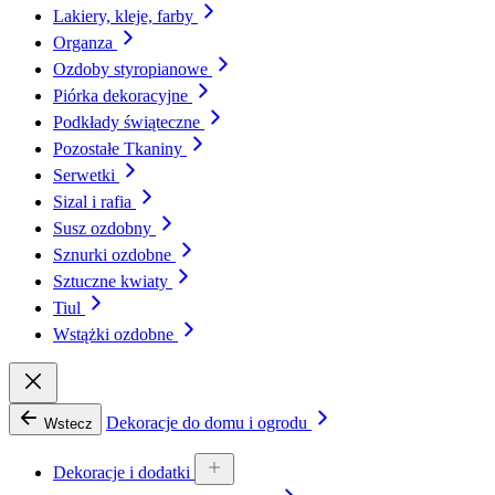
Lakiery, kleje, farby
Organza
Ozdoby styropianowe
Piórka dekoracyjne
Podkłady świąteczne
Pozostałe Tkaniny
Serwetki
Sizal i rafia
Susz ozdobny
Sznurki ozdobne
Sztuczne kwiaty
Tiul
Wstążki ozdobne
Dekoracje do domu i ogrodu
Wstecz
Dekoracje i dodatki