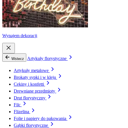
Wynajem dekoracji
Artykuły florystyczne
Wstecz
Artykuły metalowe
Brokaty sypki i w kleju
Cekiny i konfetti
Drewniane przedmioty
Drut florystyczny
Filc
Flizelina
Folie i papiery do pakowania
Gąbki florystyczne