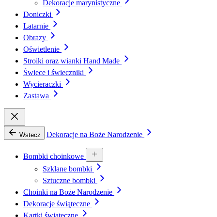
Dekoracje marynistyczne
Doniczki
Latarnie
Obrazy
Oświetlenie
Stroiki oraz wianki Hand Made
Świece i świeczniki
Wycieraczki
Zastawa
Dekoracje na Boże Narodzenie
Wstecz
Bombki choinkowe
Szklane bombki
Sztuczne bombki
Choinki na Boże Narodzenie
Dekoracje świąteczne
Kartki świąteczne