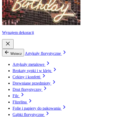
Wynajem dekoracji
Artykuły florystyczne
Wstecz
Artykuły metalowe
Brokaty sypki i w kleju
Cekiny i konfetti
Drewniane przedmioty
Drut florystyczny
Filc
Flizelina
Folie i papiery do pakowania
Gąbki florystyczne