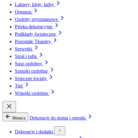
Lakiery, kleje, farby
Organza
Ozdoby styropianowe
Piórka dekoracyjne
Podkłady świąteczne
Pozostałe Tkaniny
Serwetki
Sizal i rafia
Susz ozdobny
Sznurki ozdobne
Sztuczne kwiaty
Tiul
Wstążki ozdobne
Dekoracje do domu i ogrodu
Wstecz
Dekoracje i dodatki