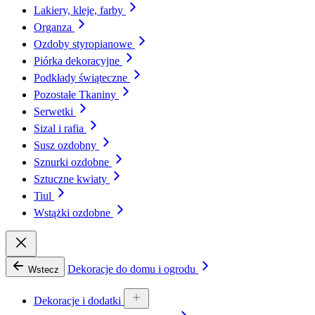
Lakiery, kleje, farby
Organza
Ozdoby styropianowe
Piórka dekoracyjne
Podkłady świąteczne
Pozostałe Tkaniny
Serwetki
Sizal i rafia
Susz ozdobny
Sznurki ozdobne
Sztuczne kwiaty
Tiul
Wstążki ozdobne
Dekoracje do domu i ogrodu
Wstecz
Dekoracje i dodatki