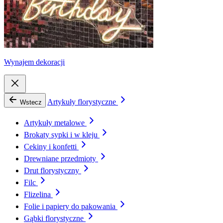
Wynajem dekoracji
Artykuły florystyczne
Wstecz
Artykuły metalowe
Brokaty sypki i w kleju
Cekiny i konfetti
Drewniane przedmioty
Drut florystyczny
Filc
Flizelina
Folie i papiery do pakowania
Gąbki florystyczne