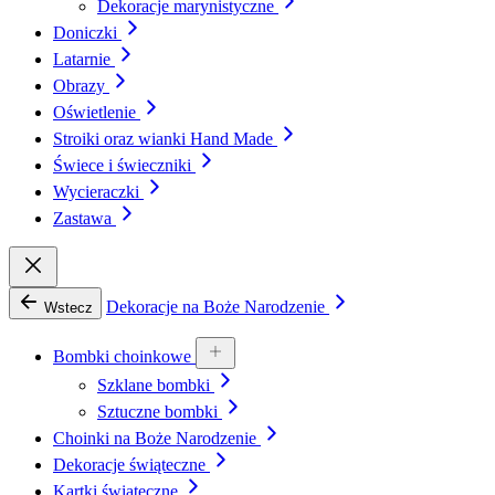
Dekoracje marynistyczne
Doniczki
Latarnie
Obrazy
Oświetlenie
Stroiki oraz wianki Hand Made
Świece i świeczniki
Wycieraczki
Zastawa
Dekoracje na Boże Narodzenie
Wstecz
Bombki choinkowe
Szklane bombki
Sztuczne bombki
Choinki na Boże Narodzenie
Dekoracje świąteczne
Kartki świąteczne