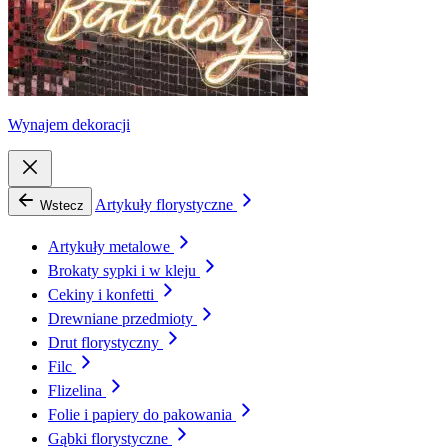
Wynajem dekoracji
Artykuły florystyczne
Wstecz
Artykuły metalowe
Brokaty sypki i w kleju
Cekiny i konfetti
Drewniane przedmioty
Drut florystyczny
Filc
Flizelina
Folie i papiery do pakowania
Gąbki florystyczne