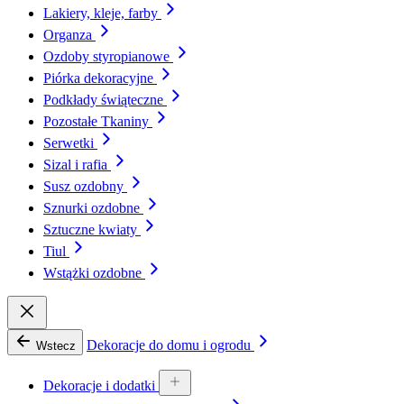
Lakiery, kleje, farby
Organza
Ozdoby styropianowe
Piórka dekoracyjne
Podkłady świąteczne
Pozostałe Tkaniny
Serwetki
Sizal i rafia
Susz ozdobny
Sznurki ozdobne
Sztuczne kwiaty
Tiul
Wstążki ozdobne
Dekoracje do domu i ogrodu
Wstecz
Dekoracje i dodatki