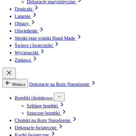
Dekoracje marynistyczne
Doniczki
Latarnie
Obrazy
Oświetlenie
Stroiki oraz wianki Hand Made
Świece i świeczniki
Wycieraczki
Zastawa
Dekoracje na Boże Narodzenie
Wstecz
Bombki choinkowe
Szklane bombki
Sztuczne bombki
Choinki na Boże Narodzenie
Dekoracje świąteczne
Kartki świąteczne