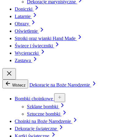
Dekoracje marynistyczne
Doniczki
Latarnie
Obrazy
Oświetlenie
Stroiki oraz wianki Hand Made
Świece i świeczniki
Wycieraczki
Zastawa
Dekoracje na Boże Narodzenie
Wstecz
Bombki choinkowe
Szklane bombki
Sztuczne bombki
Choinki na Boże Narodzenie
Dekoracje świąteczne
Kartki świąteczne