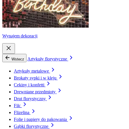
Wynajem dekoracji
Artykuły florystyczne
Wstecz
Artykuły metalowe
Brokaty sypki i w kleju
Cekiny i konfetti
Drewniane przedmioty
Drut florystyczny
Filc
Flizelina
Folie i papiery do pakowania
Gąbki florystyczne