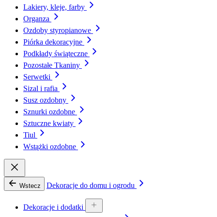
Lakiery, kleje, farby
Organza
Ozdoby styropianowe
Piórka dekoracyjne
Podkłady świąteczne
Pozostałe Tkaniny
Serwetki
Sizal i rafia
Susz ozdobny
Sznurki ozdobne
Sztuczne kwiaty
Tiul
Wstążki ozdobne
Dekoracje do domu i ogrodu
Wstecz
Dekoracje i dodatki