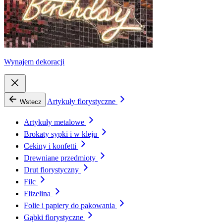
Wynajem dekoracji
Artykuły florystyczne
Wstecz
Artykuły metalowe
Brokaty sypki i w kleju
Cekiny i konfetti
Drewniane przedmioty
Drut florystyczny
Filc
Flizelina
Folie i papiery do pakowania
Gąbki florystyczne