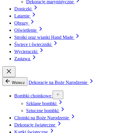
Dekoracje marynistyczne
Doniczki
Latarnie
Obrazy
Oświetlenie
Stroiki oraz wianki Hand Made
Świece i świeczniki
Wycieraczki
Zastawa
Dekoracje na Boże Narodzenie
Wstecz
Bombki choinkowe
Szklane bombki
Sztuczne bombki
Choinki na Boże Narodzenie
Dekoracje świąteczne
Kartki świąteczne