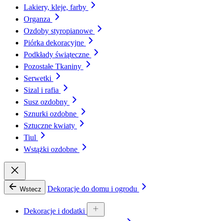
Lakiery, kleje, farby
Organza
Ozdoby styropianowe
Piórka dekoracyjne
Podkłady świąteczne
Pozostałe Tkaniny
Serwetki
Sizal i rafia
Susz ozdobny
Sznurki ozdobne
Sztuczne kwiaty
Tiul
Wstążki ozdobne
Dekoracje do domu i ogrodu
Wstecz
Dekoracje i dodatki