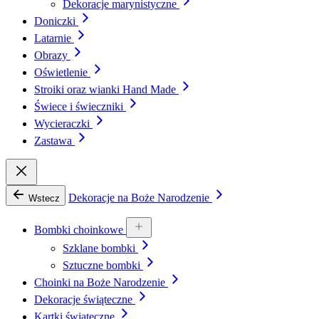
Dekoracje marynistyczne
Doniczki
Latarnie
Obrazy
Oświetlenie
Stroiki oraz wianki Hand Made
Świece i świeczniki
Wycieraczki
Zastawa
Dekoracje na Boże Narodzenie
Wstecz
Bombki choinkowe
Szklane bombki
Sztuczne bombki
Choinki na Boże Narodzenie
Dekoracje świąteczne
Kartki świąteczne