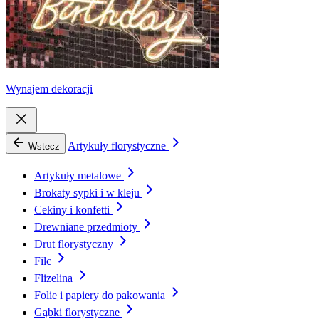
Wynajem dekoracji
Artykuły florystyczne
Wstecz
Artykuły metalowe
Brokaty sypki i w kleju
Cekiny i konfetti
Drewniane przedmioty
Drut florystyczny
Filc
Flizelina
Folie i papiery do pakowania
Gąbki florystyczne