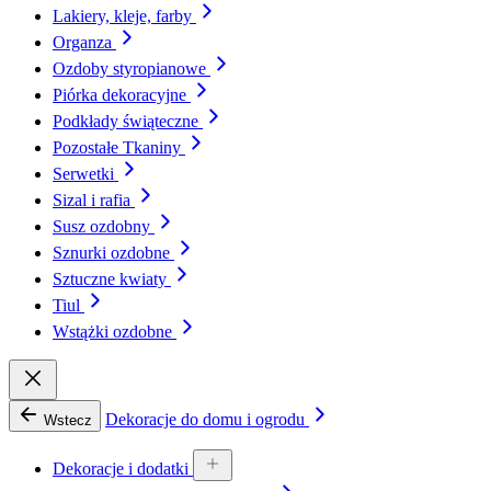
Lakiery, kleje, farby
Organza
Ozdoby styropianowe
Piórka dekoracyjne
Podkłady świąteczne
Pozostałe Tkaniny
Serwetki
Sizal i rafia
Susz ozdobny
Sznurki ozdobne
Sztuczne kwiaty
Tiul
Wstążki ozdobne
Dekoracje do domu i ogrodu
Wstecz
Dekoracje i dodatki