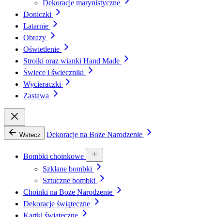
Dekoracje marynistyczne
Doniczki
Latarnie
Obrazy
Oświetlenie
Stroiki oraz wianki Hand Made
Świece i świeczniki
Wycieraczki
Zastawa
Dekoracje na Boże Narodzenie
Wstecz
Bombki choinkowe
Szklane bombki
Sztuczne bombki
Choinki na Boże Narodzenie
Dekoracje świąteczne
Kartki świąteczne