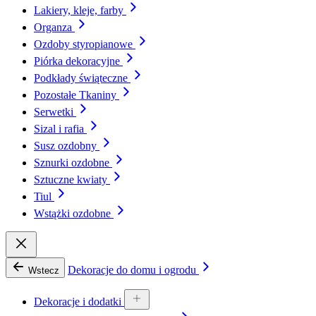
Lakiery, kleje, farby
Organza
Ozdoby styropianowe
Piórka dekoracyjne
Podkłady świąteczne
Pozostałe Tkaniny
Serwetki
Sizal i rafia
Susz ozdobny
Sznurki ozdobne
Sztuczne kwiaty
Tiul
Wstążki ozdobne
Dekoracje do domu i ogrodu
Wstecz
Dekoracje i dodatki