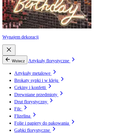
Wynajem dekoracji
Artykuły florystyczne
Wstecz
Artykuły metalowe
Brokaty sypki i w kleju
Cekiny i konfetti
Drewniane przedmioty
Drut florystyczny
Filc
Flizelina
Folie i papiery do pakowania
Gąbki florystyczne