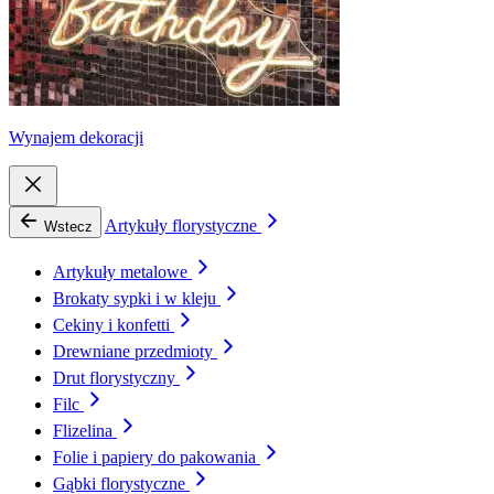
Wynajem dekoracji
Artykuły florystyczne
Wstecz
Artykuły metalowe
Brokaty sypki i w kleju
Cekiny i konfetti
Drewniane przedmioty
Drut florystyczny
Filc
Flizelina
Folie i papiery do pakowania
Gąbki florystyczne