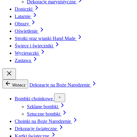
Dekoracje marynistyczne
Doniczki
Latarnie
Obrazy
Oświetlenie
Stroiki oraz wianki Hand Made
Świece i świeczniki
Wycieraczki
Zastawa
Dekoracje na Boże Narodzenie
Wstecz
Bombki choinkowe
Szklane bombki
Sztuczne bombki
Choinki na Boże Narodzenie
Dekoracje świąteczne
Kartki świąteczne