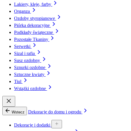
Lakiery, kleje, farby
Organza
Ozdoby styropianowe
Piórka dekoracyjne
Podkłady świąteczne
Pozostałe Tkaniny
Serwetki
Sizal i rafia
Susz ozdobny
Sznurki ozdobne
Sztuczne kwiaty
Tiul
Wstążki ozdobne
Dekoracje do domu i ogrodu
Wstecz
Dekoracje i dodatki