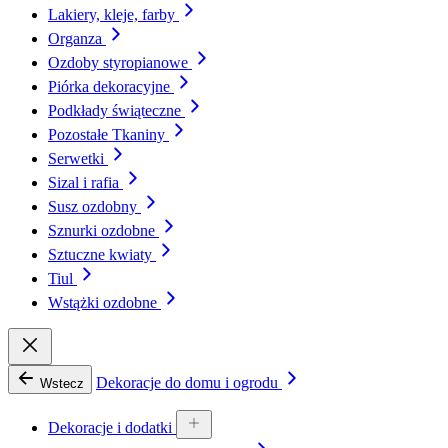
Lakiery, kleje, farby
Organza
Ozdoby styropianowe
Piórka dekoracyjne
Podkłady świąteczne
Pozostałe Tkaniny
Serwetki
Sizal i rafia
Susz ozdobny
Sznurki ozdobne
Sztuczne kwiaty
Tiul
Wstążki ozdobne
Dekoracje do domu i ogrodu
Wstecz
Dekoracje i dodatki