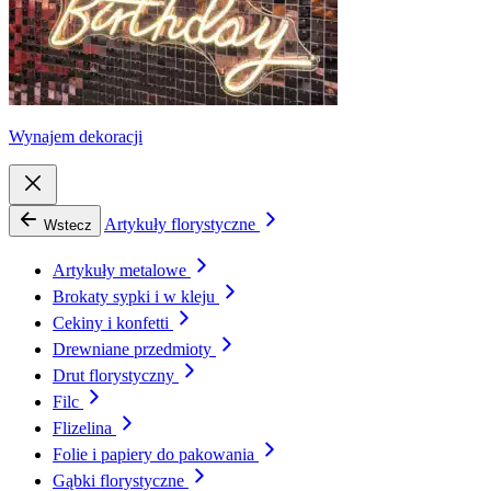
Wynajem dekoracji
Artykuły florystyczne
Wstecz
Artykuły metalowe
Brokaty sypki i w kleju
Cekiny i konfetti
Drewniane przedmioty
Drut florystyczny
Filc
Flizelina
Folie i papiery do pakowania
Gąbki florystyczne