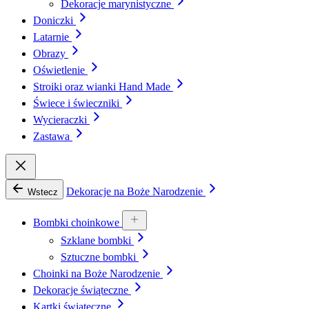
Dekoracje marynistyczne
Doniczki
Latarnie
Obrazy
Oświetlenie
Stroiki oraz wianki Hand Made
Świece i świeczniki
Wycieraczki
Zastawa
Dekoracje na Boże Narodzenie
Wstecz
Bombki choinkowe
Szklane bombki
Sztuczne bombki
Choinki na Boże Narodzenie
Dekoracje świąteczne
Kartki świąteczne