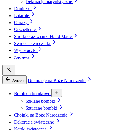
Dekoracje marynistyczne
Doniczki
Latarnie
Obrazy
Oświetlenie
Stroiki oraz wianki Hand Made
Świece i świeczniki
Wycieraczki
Zastawa
Dekoracje na Boże Narodzenie
Wstecz
Bombki choinkowe
Szklane bombki
Sztuczne bombki
Choinki na Boże Narodzenie
Dekoracje świąteczne
Kartki świąteczne