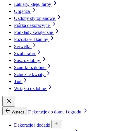
Lakiery, kleje, farby
Organza
Ozdoby styropianowe
Piórka dekoracyjne
Podkłady świąteczne
Pozostałe Tkaniny
Serwetki
Sizal i rafia
Susz ozdobny
Sznurki ozdobne
Sztuczne kwiaty
Tiul
Wstążki ozdobne
Dekoracje do domu i ogrodu
Wstecz
Dekoracje i dodatki