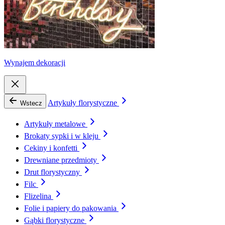
Wynajem dekoracji
Artykuły florystyczne
Wstecz
Artykuły metalowe
Brokaty sypki i w kleju
Cekiny i konfetti
Drewniane przedmioty
Drut florystyczny
Filc
Flizelina
Folie i papiery do pakowania
Gąbki florystyczne