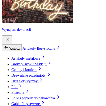
Wynajem dekoracji
Artykuły florystyczne
Wstecz
Artykuły metalowe
Brokaty sypki i w kleju
Cekiny i konfetti
Drewniane przedmioty
Drut florystyczny
Filc
Flizelina
Folie i papiery do pakowania
Gąbki florystyczne