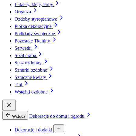
Lakiery, kleje, farby
Organza
Ozdoby styropianowe
Piórka dekoracyjne
Podkłady świąteczne
Pozostałe Tkaniny
Serwetki
Sizal i rafia
Susz ozdobny
Sznurki ozdobne
Sztuczne kwiaty
Tiul
Wstążki ozdobne
Dekoracje do domu i ogrodu
Wstecz
Dekoracje i dodatki