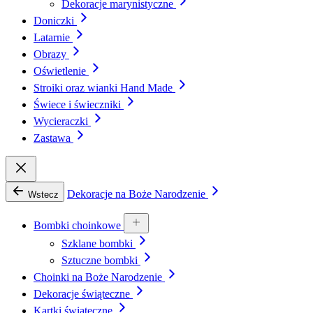
Dekoracje marynistyczne
Doniczki
Latarnie
Obrazy
Oświetlenie
Stroiki oraz wianki Hand Made
Świece i świeczniki
Wycieraczki
Zastawa
Dekoracje na Boże Narodzenie
Wstecz
Bombki choinkowe
Szklane bombki
Sztuczne bombki
Choinki na Boże Narodzenie
Dekoracje świąteczne
Kartki świąteczne