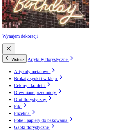
Wynajem dekoracji
Artykuły florystyczne
Wstecz
Artykuły metalowe
Brokaty sypki i w kleju
Cekiny i konfetti
Drewniane przedmioty
Drut florystyczny
Filc
Flizelina
Folie i papiery do pakowania
Gąbki florystyczne