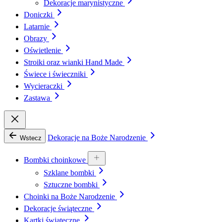
Dekoracje marynistyczne
Doniczki
Latarnie
Obrazy
Oświetlenie
Stroiki oraz wianki Hand Made
Świece i świeczniki
Wycieraczki
Zastawa
Dekoracje na Boże Narodzenie
Wstecz
Bombki choinkowe
Szklane bombki
Sztuczne bombki
Choinki na Boże Narodzenie
Dekoracje świąteczne
Kartki świąteczne