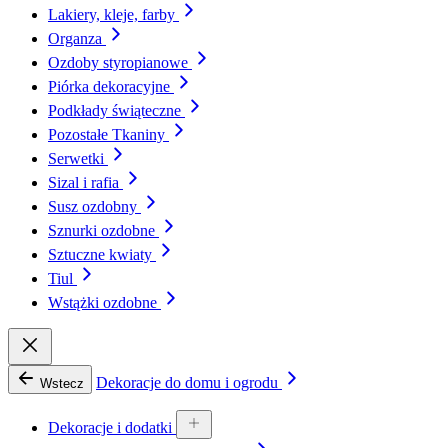
Lakiery, kleje, farby
Organza
Ozdoby styropianowe
Piórka dekoracyjne
Podkłady świąteczne
Pozostałe Tkaniny
Serwetki
Sizal i rafia
Susz ozdobny
Sznurki ozdobne
Sztuczne kwiaty
Tiul
Wstążki ozdobne
Dekoracje do domu i ogrodu
Wstecz
Dekoracje i dodatki