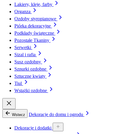
Lakiery, kleje, farby
Organza
Ozdoby styropianowe
Piórka dekoracyjne
Podkłady świąteczne
Pozostałe Tkaniny
Serwetki
Sizal i rafia
Susz ozdobny
Sznurki ozdobne
Sztuczne kwiaty
Tiul
Wstążki ozdobne
Dekoracje do domu i ogrodu
Wstecz
Dekoracje i dodatki