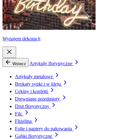
Wynajem dekoracji
Artykuły florystyczne
Wstecz
Artykuły metalowe
Brokaty sypki i w kleju
Cekiny i konfetti
Drewniane przedmioty
Drut florystyczny
Filc
Flizelina
Folie i papiery do pakowania
Gąbki florystyczne