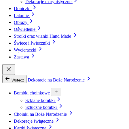
Dekoracje marynistyczne
Doniczki
Latarnie
Obrazy
Oświetlenie
Stroiki oraz wianki Hand Made
Świece i świeczniki
Wycieraczki
Zastawa
Dekoracje na Boże Narodzenie
Wstecz
Bombki choinkowe
Szklane bombki
Sztuczne bombki
Choinki na Boże Narodzenie
Dekoracje świąteczne
Kartki świąteczne