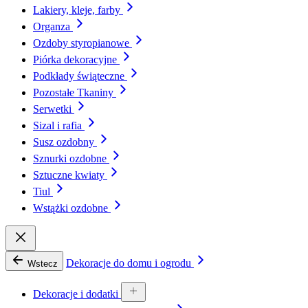
Lakiery, kleje, farby
Organza
Ozdoby styropianowe
Piórka dekoracyjne
Podkłady świąteczne
Pozostałe Tkaniny
Serwetki
Sizal i rafia
Susz ozdobny
Sznurki ozdobne
Sztuczne kwiaty
Tiul
Wstążki ozdobne
Dekoracje do domu i ogrodu
Wstecz
Dekoracje i dodatki