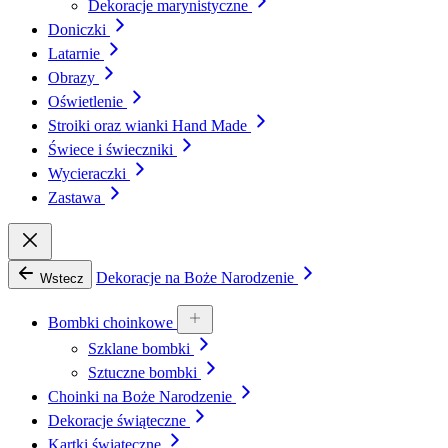
Dekoracje marynistyczne
Doniczki
Latarnie
Obrazy
Oświetlenie
Stroiki oraz wianki Hand Made
Świece i świeczniki
Wycieraczki
Zastawa
Dekoracje na Boże Narodzenie
Wstecz
Bombki choinkowe
Szklane bombki
Sztuczne bombki
Choinki na Boże Narodzenie
Dekoracje świąteczne
Kartki świąteczne