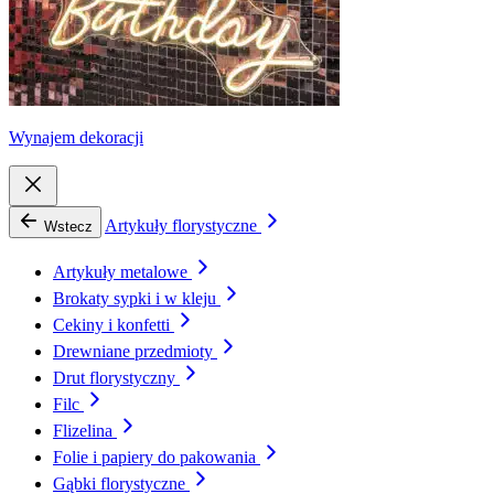
Wynajem dekoracji
Artykuły florystyczne
Wstecz
Artykuły metalowe
Brokaty sypki i w kleju
Cekiny i konfetti
Drewniane przedmioty
Drut florystyczny
Filc
Flizelina
Folie i papiery do pakowania
Gąbki florystyczne