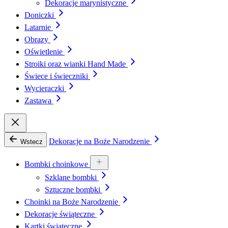
Dekoracje marynistyczne
Doniczki
Latarnie
Obrazy
Oświetlenie
Stroiki oraz wianki Hand Made
Świece i świeczniki
Wycieraczki
Zastawa
Dekoracje na Boże Narodzenie
Wstecz
Bombki choinkowe
Szklane bombki
Sztuczne bombki
Choinki na Boże Narodzenie
Dekoracje świąteczne
Kartki świąteczne