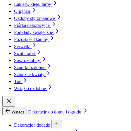
Lakiery, kleje, farby
Organza
Ozdoby styropianowe
Piórka dekoracyjne
Podkłady świąteczne
Pozostałe Tkaniny
Serwetki
Sizal i rafia
Susz ozdobny
Sznurki ozdobne
Sztuczne kwiaty
Tiul
Wstążki ozdobne
Dekoracje do domu i ogrodu
Wstecz
Dekoracje i dodatki