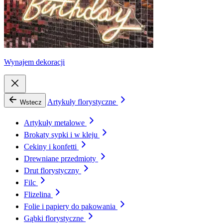
Wynajem dekoracji
Artykuły florystyczne
Wstecz
Artykuły metalowe
Brokaty sypki i w kleju
Cekiny i konfetti
Drewniane przedmioty
Drut florystyczny
Filc
Flizelina
Folie i papiery do pakowania
Gąbki florystyczne