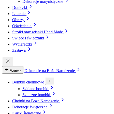
Dekoracje marynistyczne
Doniczki
Latarnie
Obrazy
Oświetlenie
Stroiki oraz wianki Hand Made
Świece i świeczniki
Wycieraczki
Zastawa
Dekoracje na Boże Narodzenie
Wstecz
Bombki choinkowe
Szklane bombki
Sztuczne bombki
Choinki na Boże Narodzenie
Dekoracje świąteczne
Kartki świąteczne