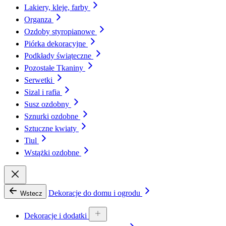
Lakiery, kleje, farby
Organza
Ozdoby styropianowe
Piórka dekoracyjne
Podkłady świąteczne
Pozostałe Tkaniny
Serwetki
Sizal i rafia
Susz ozdobny
Sznurki ozdobne
Sztuczne kwiaty
Tiul
Wstążki ozdobne
Dekoracje do domu i ogrodu
Wstecz
Dekoracje i dodatki