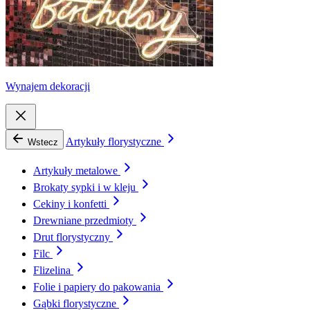
Wynajem dekoracji
Artykuły florystyczne
Wstecz
Artykuły metalowe
Brokaty sypki i w kleju
Cekiny i konfetti
Drewniane przedmioty
Drut florystyczny
Filc
Flizelina
Folie i papiery do pakowania
Gąbki florystyczne