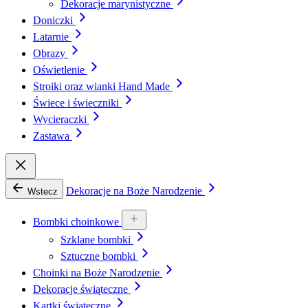
Dekoracje marynistyczne
Doniczki
Latarnie
Obrazy
Oświetlenie
Stroiki oraz wianki Hand Made
Świece i świeczniki
Wycieraczki
Zastawa
Dekoracje na Boże Narodzenie
Wstecz
Bombki choinkowe
Szklane bombki
Sztuczne bombki
Choinki na Boże Narodzenie
Dekoracje świąteczne
Kartki świąteczne