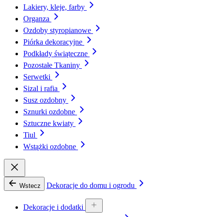
Lakiery, kleje, farby
Organza
Ozdoby styropianowe
Piórka dekoracyjne
Podkłady świąteczne
Pozostałe Tkaniny
Serwetki
Sizal i rafia
Susz ozdobny
Sznurki ozdobne
Sztuczne kwiaty
Tiul
Wstążki ozdobne
Dekoracje do domu i ogrodu
Wstecz
Dekoracje i dodatki