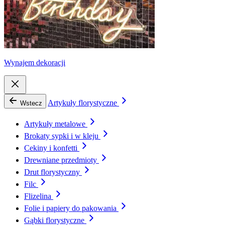
Wynajem dekoracji
Artykuły florystyczne
Wstecz
Artykuły metalowe
Brokaty sypki i w kleju
Cekiny i konfetti
Drewniane przedmioty
Drut florystyczny
Filc
Flizelina
Folie i papiery do pakowania
Gąbki florystyczne