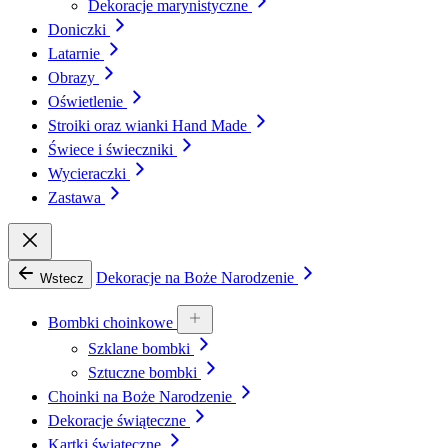
Dekoracje marynistyczne
Doniczki
Latarnie
Obrazy
Oświetlenie
Stroiki oraz wianki Hand Made
Świece i świeczniki
Wycieraczki
Zastawa
Dekoracje na Boże Narodzenie
Wstecz
Bombki choinkowe
Szklane bombki
Sztuczne bombki
Choinki na Boże Narodzenie
Dekoracje świąteczne
Kartki świąteczne