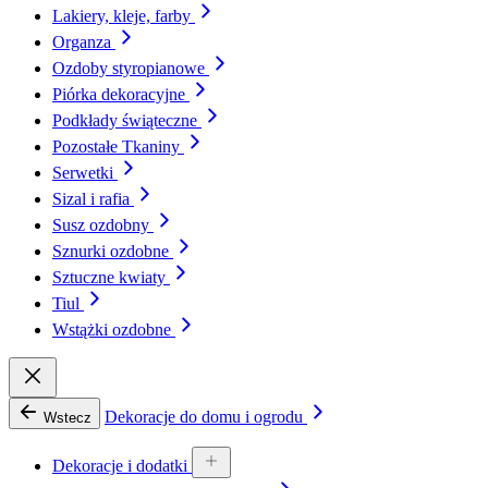
Lakiery, kleje, farby
Organza
Ozdoby styropianowe
Piórka dekoracyjne
Podkłady świąteczne
Pozostałe Tkaniny
Serwetki
Sizal i rafia
Susz ozdobny
Sznurki ozdobne
Sztuczne kwiaty
Tiul
Wstążki ozdobne
Dekoracje do domu i ogrodu
Wstecz
Dekoracje i dodatki