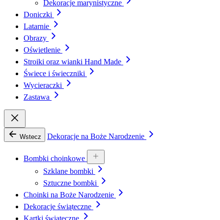
Dekoracje marynistyczne
Doniczki
Latarnie
Obrazy
Oświetlenie
Stroiki oraz wianki Hand Made
Świece i świeczniki
Wycieraczki
Zastawa
Dekoracje na Boże Narodzenie
Wstecz
Bombki choinkowe
Szklane bombki
Sztuczne bombki
Choinki na Boże Narodzenie
Dekoracje świąteczne
Kartki świąteczne