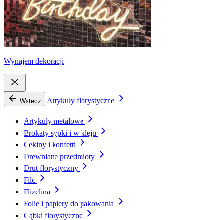
Wynajem dekoracji
Artykuły florystyczne
Wstecz
Artykuły metalowe
Brokaty sypki i w kleju
Cekiny i konfetti
Drewniane przedmioty
Drut florystyczny
Filc
Flizelina
Folie i papiery do pakowania
Gąbki florystyczne