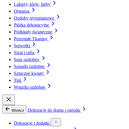
Lakiery, kleje, farby
Organza
Ozdoby styropianowe
Piórka dekoracyjne
Podkłady świąteczne
Pozostałe Tkaniny
Serwetki
Sizal i rafia
Susz ozdobny
Sznurki ozdobne
Sztuczne kwiaty
Tiul
Wstążki ozdobne
Dekoracje do domu i ogrodu
Wstecz
Dekoracje i dodatki