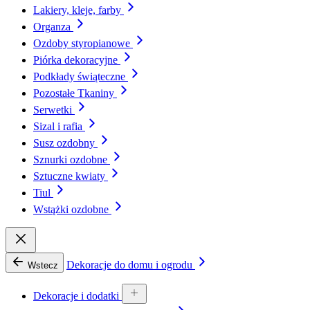
Lakiery, kleje, farby
Organza
Ozdoby styropianowe
Piórka dekoracyjne
Podkłady świąteczne
Pozostałe Tkaniny
Serwetki
Sizal i rafia
Susz ozdobny
Sznurki ozdobne
Sztuczne kwiaty
Tiul
Wstążki ozdobne
Dekoracje do domu i ogrodu
Wstecz
Dekoracje i dodatki