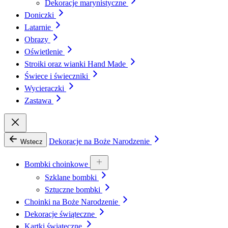
Dekoracje marynistyczne
Doniczki
Latarnie
Obrazy
Oświetlenie
Stroiki oraz wianki Hand Made
Świece i świeczniki
Wycieraczki
Zastawa
Dekoracje na Boże Narodzenie
Wstecz
Bombki choinkowe
Szklane bombki
Sztuczne bombki
Choinki na Boże Narodzenie
Dekoracje świąteczne
Kartki świąteczne