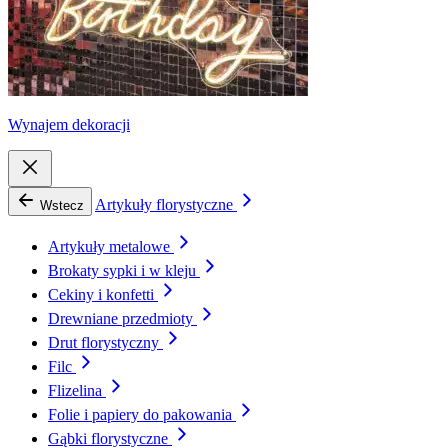
Wynajem dekoracji
Artykuły florystyczne
Wstecz
Artykuły metalowe
Brokaty sypki i w kleju
Cekiny i konfetti
Drewniane przedmioty
Drut florystyczny
Filc
Flizelina
Folie i papiery do pakowania
Gąbki florystyczne