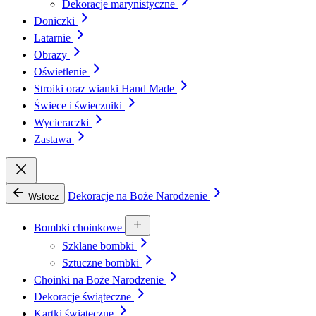
Dekoracje marynistyczne
Doniczki
Latarnie
Obrazy
Oświetlenie
Stroiki oraz wianki Hand Made
Świece i świeczniki
Wycieraczki
Zastawa
Dekoracje na Boże Narodzenie
Wstecz
Bombki choinkowe
Szklane bombki
Sztuczne bombki
Choinki na Boże Narodzenie
Dekoracje świąteczne
Kartki świąteczne