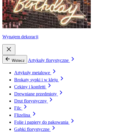
Wynajem dekoracji
Artykuły florystyczne
Wstecz
Artykuły metalowe
Brokaty sypki i w kleju
Cekiny i konfetti
Drewniane przedmioty
Drut florystyczny
Filc
Flizelina
Folie i papiery do pakowania
Gąbki florystyczne