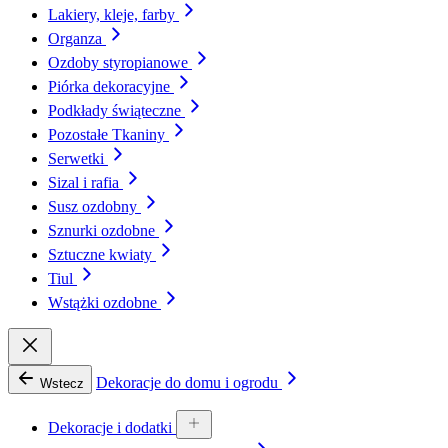
Lakiery, kleje, farby
Organza
Ozdoby styropianowe
Piórka dekoracyjne
Podkłady świąteczne
Pozostałe Tkaniny
Serwetki
Sizal i rafia
Susz ozdobny
Sznurki ozdobne
Sztuczne kwiaty
Tiul
Wstążki ozdobne
Dekoracje do domu i ogrodu
Wstecz
Dekoracje i dodatki