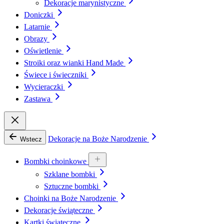
Dekoracje marynistyczne
Doniczki
Latarnie
Obrazy
Oświetlenie
Stroiki oraz wianki Hand Made
Świece i świeczniki
Wycieraczki
Zastawa
Dekoracje na Boże Narodzenie
Wstecz
Bombki choinkowe
Szklane bombki
Sztuczne bombki
Choinki na Boże Narodzenie
Dekoracje świąteczne
Kartki świąteczne