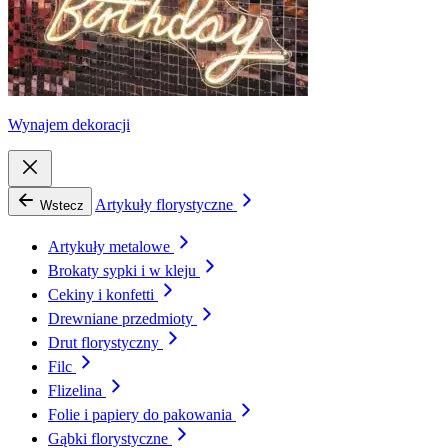
Wynajem dekoracji
Artykuły florystyczne
Wstecz
Artykuły metalowe
Brokaty sypki i w kleju
Cekiny i konfetti
Drewniane przedmioty
Drut florystyczny
Filc
Flizelina
Folie i papiery do pakowania
Gąbki florystyczne