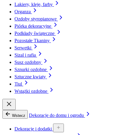
Lakiery, kleje, farby
Organza
Ozdoby styropianowe
Piórka dekoracyjne
Podkłady świąteczne
Pozostałe Tkaniny
Serwetki
Sizal i rafia
Susz ozdobny
Sznurki ozdobne
Sztuczne kwiaty
Tiul
Wstążki ozdobne
Dekoracje do domu i ogrodu
Wstecz
Dekoracje i dodatki