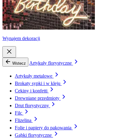
Wynajem dekoracji
Artykuły florystyczne
Wstecz
Artykuły metalowe
Brokaty sypki i w kleju
Cekiny i konfetti
Drewniane przedmioty
Drut florystyczny
Filc
Flizelina
Folie i papiery do pakowania
Gąbki florystyczne