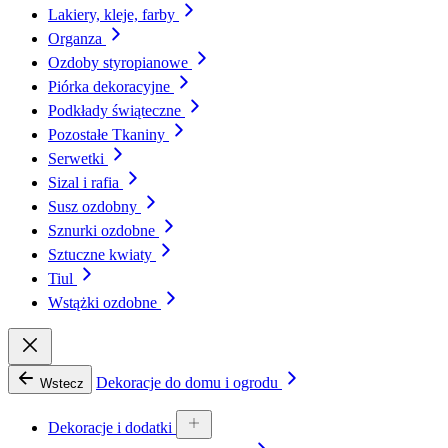
Lakiery, kleje, farby
Organza
Ozdoby styropianowe
Piórka dekoracyjne
Podkłady świąteczne
Pozostałe Tkaniny
Serwetki
Sizal i rafia
Susz ozdobny
Sznurki ozdobne
Sztuczne kwiaty
Tiul
Wstążki ozdobne
Dekoracje do domu i ogrodu
Wstecz
Dekoracje i dodatki