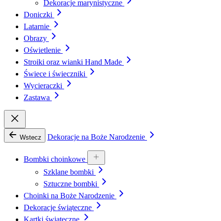
Dekoracje marynistyczne
Doniczki
Latarnie
Obrazy
Oświetlenie
Stroiki oraz wianki Hand Made
Świece i świeczniki
Wycieraczki
Zastawa
Dekoracje na Boże Narodzenie
Wstecz
Bombki choinkowe
Szklane bombki
Sztuczne bombki
Choinki na Boże Narodzenie
Dekoracje świąteczne
Kartki świąteczne