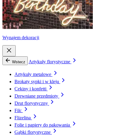
Wynajem dekoracji
Artykuły florystyczne
Wstecz
Artykuły metalowe
Brokaty sypki i w kleju
Cekiny i konfetti
Drewniane przedmioty
Drut florystyczny
Filc
Flizelina
Folie i papiery do pakowania
Gąbki florystyczne