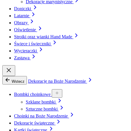
Dekoracje marynistyczne
Doniczki
Latarnie
Obrazy
Oświetlenie
Stroiki oraz wianki Hand Made
Świece i świeczniki
Wycieraczki
Zastawa
Dekoracje na Boże Narodzenie
Wstecz
Bombki choinkowe
Szklane bombki
Sztuczne bombki
Choinki na Boże Narodzenie
Dekoracje świąteczne
Kartki świąteczne