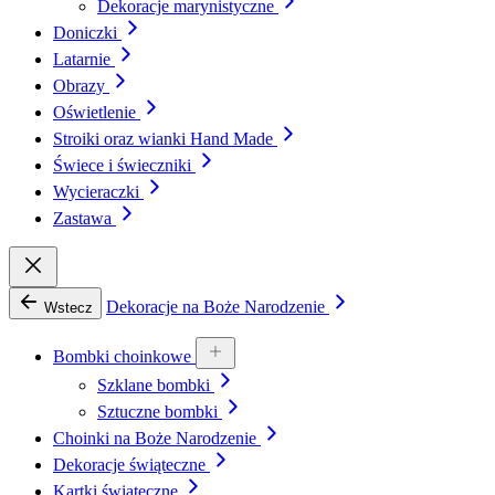
Dekoracje marynistyczne
Doniczki
Latarnie
Obrazy
Oświetlenie
Stroiki oraz wianki Hand Made
Świece i świeczniki
Wycieraczki
Zastawa
Dekoracje na Boże Narodzenie
Wstecz
Bombki choinkowe
Szklane bombki
Sztuczne bombki
Choinki na Boże Narodzenie
Dekoracje świąteczne
Kartki świąteczne