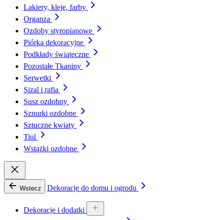
Lakiery, kleje, farby
Organza
Ozdoby styropianowe
Piórka dekoracyjne
Podkłady świąteczne
Pozostałe Tkaniny
Serwetki
Sizal i rafia
Susz ozdobny
Sznurki ozdobne
Sztuczne kwiaty
Tiul
Wstążki ozdobne
Dekoracje do domu i ogrodu
Wstecz
Dekoracje i dodatki