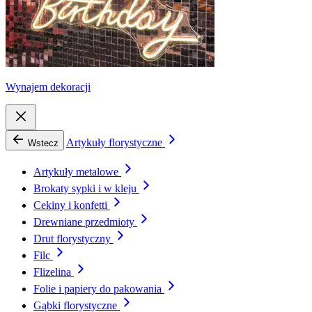
Wynajem dekoracji
Artykuły florystyczne
Wstecz
Artykuły metalowe
Brokaty sypki i w kleju
Cekiny i konfetti
Drewniane przedmioty
Drut florystyczny
Filc
Flizelina
Folie i papiery do pakowania
Gąbki florystyczne