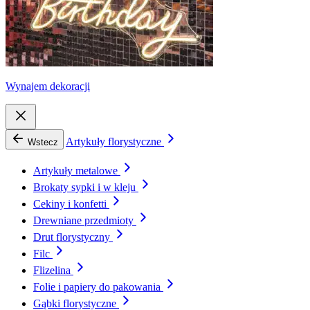
Wynajem dekoracji
Artykuły florystyczne
Wstecz
Artykuły metalowe
Brokaty sypki i w kleju
Cekiny i konfetti
Drewniane przedmioty
Drut florystyczny
Filc
Flizelina
Folie i papiery do pakowania
Gąbki florystyczne