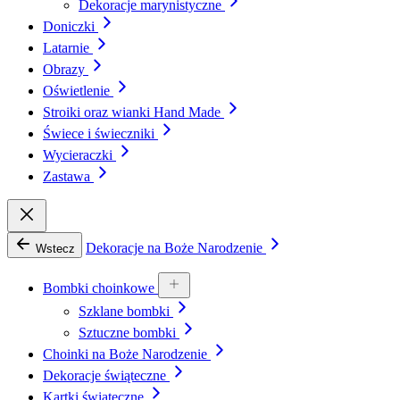
Dekoracje marynistyczne
Doniczki
Latarnie
Obrazy
Oświetlenie
Stroiki oraz wianki Hand Made
Świece i świeczniki
Wycieraczki
Zastawa
Dekoracje na Boże Narodzenie
Wstecz
Bombki choinkowe
Szklane bombki
Sztuczne bombki
Choinki na Boże Narodzenie
Dekoracje świąteczne
Kartki świąteczne