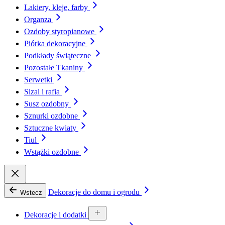
Lakiery, kleje, farby
Organza
Ozdoby styropianowe
Piórka dekoracyjne
Podkłady świąteczne
Pozostałe Tkaniny
Serwetki
Sizal i rafia
Susz ozdobny
Sznurki ozdobne
Sztuczne kwiaty
Tiul
Wstążki ozdobne
Dekoracje do domu i ogrodu
Wstecz
Dekoracje i dodatki