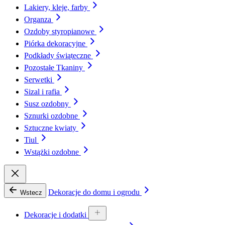
Lakiery, kleje, farby
Organza
Ozdoby styropianowe
Piórka dekoracyjne
Podkłady świąteczne
Pozostałe Tkaniny
Serwetki
Sizal i rafia
Susz ozdobny
Sznurki ozdobne
Sztuczne kwiaty
Tiul
Wstążki ozdobne
Dekoracje do domu i ogrodu
Wstecz
Dekoracje i dodatki