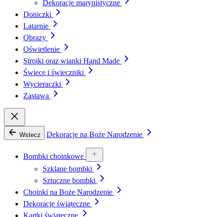
Dekoracje marynistyczne
Doniczki
Latarnie
Obrazy
Oświetlenie
Stroiki oraz wianki Hand Made
Świece i świeczniki
Wycieraczki
Zastawa
Dekoracje na Boże Narodzenie
Wstecz
Bombki choinkowe
Szklane bombki
Sztuczne bombki
Choinki na Boże Narodzenie
Dekoracje świąteczne
Kartki świąteczne