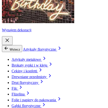
Wynajem dekoracji
Artykuły florystyczne
Wstecz
Artykuły metalowe
Brokaty sypki i w kleju
Cekiny i konfetti
Drewniane przedmioty
Drut florystyczny
Filc
Flizelina
Folie i papiery do pakowania
Gąbki florystyczne