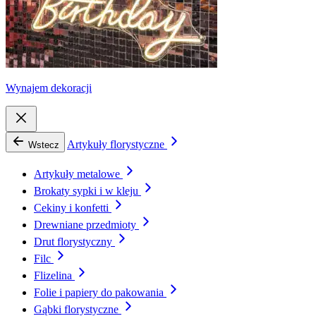
Wynajem dekoracji
Artykuły florystyczne
Wstecz
Artykuły metalowe
Brokaty sypki i w kleju
Cekiny i konfetti
Drewniane przedmioty
Drut florystyczny
Filc
Flizelina
Folie i papiery do pakowania
Gąbki florystyczne