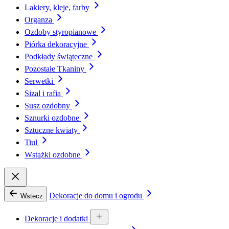
Lakiery, kleje, farby
Organza
Ozdoby styropianowe
Piórka dekoracyjne
Podkłady świąteczne
Pozostałe Tkaniny
Serwetki
Sizal i rafia
Susz ozdobny
Sznurki ozdobne
Sztuczne kwiaty
Tiul
Wstążki ozdobne
Dekoracje do domu i ogrodu
Wstecz
Dekoracje i dodatki