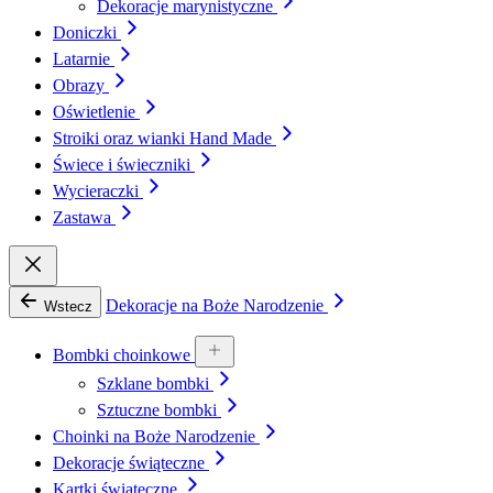
Dekoracje marynistyczne
Doniczki
Latarnie
Obrazy
Oświetlenie
Stroiki oraz wianki Hand Made
Świece i świeczniki
Wycieraczki
Zastawa
Dekoracje na Boże Narodzenie
Wstecz
Bombki choinkowe
Szklane bombki
Sztuczne bombki
Choinki na Boże Narodzenie
Dekoracje świąteczne
Kartki świąteczne