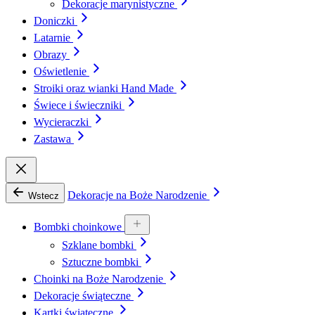
Dekoracje marynistyczne
Doniczki
Latarnie
Obrazy
Oświetlenie
Stroiki oraz wianki Hand Made
Świece i świeczniki
Wycieraczki
Zastawa
Dekoracje na Boże Narodzenie
Wstecz
Bombki choinkowe
Szklane bombki
Sztuczne bombki
Choinki na Boże Narodzenie
Dekoracje świąteczne
Kartki świąteczne