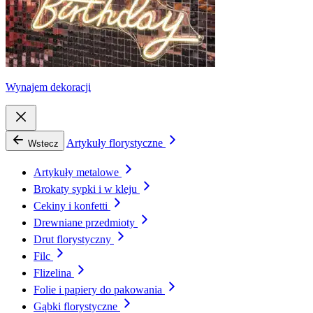
Wynajem dekoracji
Artykuły florystyczne
Wstecz
Artykuły metalowe
Brokaty sypki i w kleju
Cekiny i konfetti
Drewniane przedmioty
Drut florystyczny
Filc
Flizelina
Folie i papiery do pakowania
Gąbki florystyczne