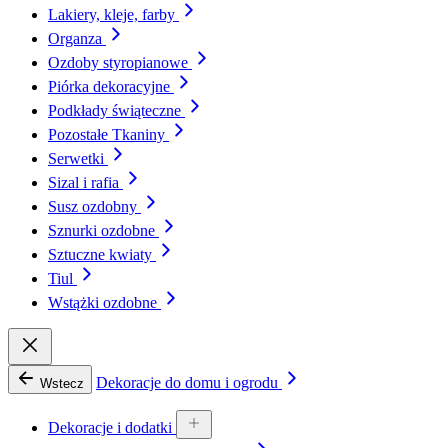
Lakiery, kleje, farby
Organza
Ozdoby styropianowe
Piórka dekoracyjne
Podkłady świąteczne
Pozostałe Tkaniny
Serwetki
Sizal i rafia
Susz ozdobny
Sznurki ozdobne
Sztuczne kwiaty
Tiul
Wstążki ozdobne
Dekoracje do domu i ogrodu
Wstecz
Dekoracje i dodatki