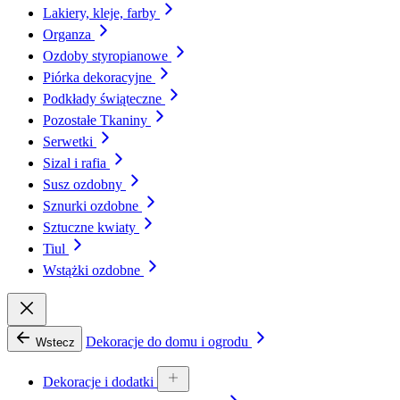
Lakiery, kleje, farby
Organza
Ozdoby styropianowe
Piórka dekoracyjne
Podkłady świąteczne
Pozostałe Tkaniny
Serwetki
Sizal i rafia
Susz ozdobny
Sznurki ozdobne
Sztuczne kwiaty
Tiul
Wstążki ozdobne
Dekoracje do domu i ogrodu
Wstecz
Dekoracje i dodatki