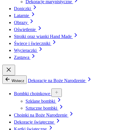
Dekoracje marynistyczne
Doniczki
Latarnie
Obrazy
Oświetlenie
Stroiki oraz wianki Hand Made
Świece i świeczniki
Wycieraczki
Zastawa
Dekoracje na Boże Narodzenie
Wstecz
Bombki choinkowe
Szklane bombki
Sztuczne bombki
Choinki na Boże Narodzenie
Dekoracje świąteczne
Kartki świąteczne