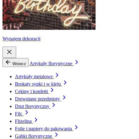
Wynajem dekoracji
Artykuły florystyczne
Wstecz
Artykuły metalowe
Brokaty sypki i w kleju
Cekiny i konfetti
Drewniane przedmioty
Drut florystyczny
Filc
Flizelina
Folie i papiery do pakowania
Gąbki florystyczne