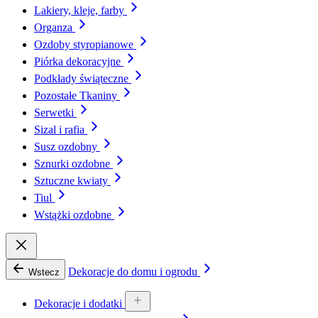
Lakiery, kleje, farby
Organza
Ozdoby styropianowe
Piórka dekoracyjne
Podkłady świąteczne
Pozostałe Tkaniny
Serwetki
Sizal i rafia
Susz ozdobny
Sznurki ozdobne
Sztuczne kwiaty
Tiul
Wstążki ozdobne
Dekoracje do domu i ogrodu
Wstecz
Dekoracje i dodatki