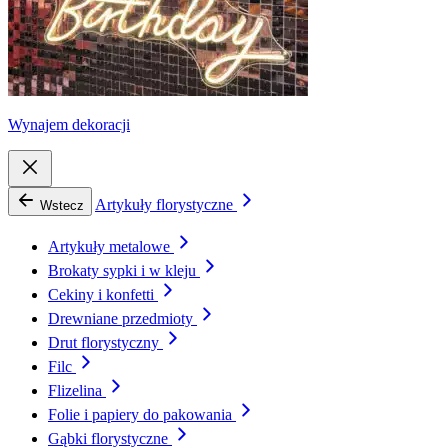
Wynajem dekoracji
Artykuły florystyczne
Wstecz
Artykuły metalowe
Brokaty sypki i w kleju
Cekiny i konfetti
Drewniane przedmioty
Drut florystyczny
Filc
Flizelina
Folie i papiery do pakowania
Gąbki florystyczne