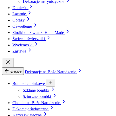
Dekoracje marynistyczne
Doniczki
Latarnie
Obrazy
Oświetlenie
Stroiki oraz wianki Hand Made
Świece i świeczniki
Wycieraczki
Zastawa
Dekoracje na Boże Narodzenie
Wstecz
Bombki choinkowe
Szklane bombki
Sztuczne bombki
Choinki na Boże Narodzenie
Dekoracje świąteczne
Kartki świąteczne